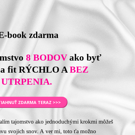
E-book zdarma
omstvo
8 BODOV
ako byť
 a fit
RÝCHLO A
BEZ
UTRPENIA.
TIAHNUŤ ZDARMA TERAZ >>>
alím tajomstvo ako jednoduchými krokmi môžeš
avu svojich snov. A ver mi, toto ťa možno