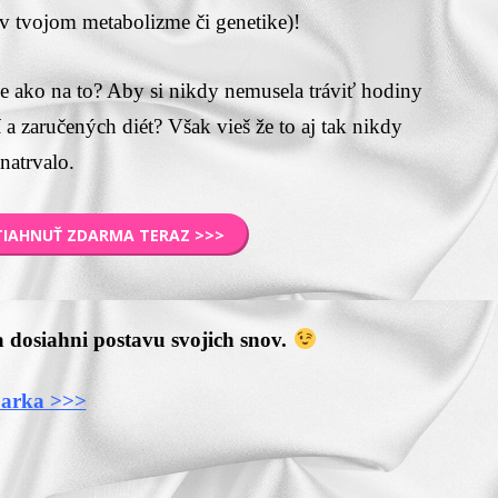
 v tvojom metabolizme či genetike)!
ne ako na to? Aby si nikdy nemusela tráviť hodiny
a zaručených diét? Však vieš že to aj tak nikdy
natrvalo.
TIAHNUŤ ZDARMA TERAZ >>>
a dosiahni postavu svojich snov.
Jarka >>>