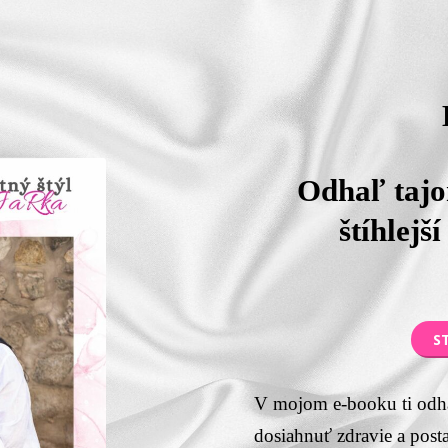
Odhaľ taj
štíhlejší
S
V mojom e-booku ti odh
dosiahnuť zdravie a post