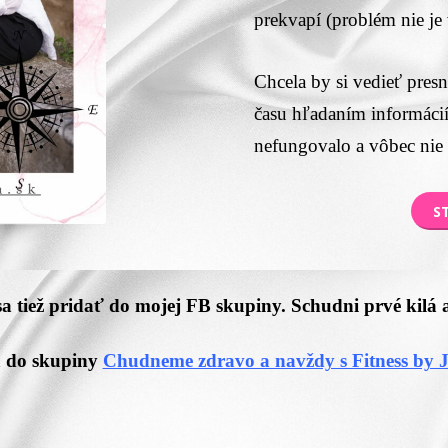
prekvapí (problém nie je
Chcela by si vedieť pres
času hľadaním informácií 
nefungovalo a vôbec nie 
S
sa tiež pridať do mojej FB skupiny. Schudni prvé kilá 
a do skupiny
Chudneme zdravo a navždy s Fitness by 