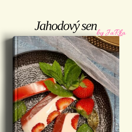
Jahodový sen
by JaRka