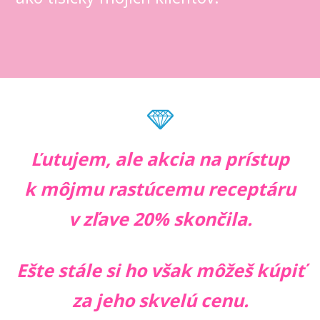
Ľutujem, ale akcia na prístup
k môjmu rastúcemu receptáru
v zľave 20% skončila.
Ešte stále si ho však môžeš kúpiť
za jeho skvelú cenu.