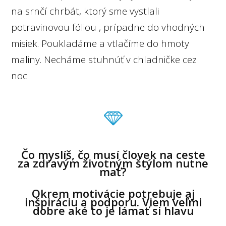
na srnčí chrbát, ktorý sme vystlali
potravinovou fóliou , prípadne do vhodných
misiek. Poukladáme a vtlačíme do hmoty
maliny. Necháme stuhnúť v chladničke cez
noc.
Čo myslíš, čo musí človek na ceste
za zdravým životným štýlom nutne
mať?
Okrem motivácie potrebuje aj
inšpiráciu a podporu. Viem veľmi
dobre aké to je lámať si hlavu