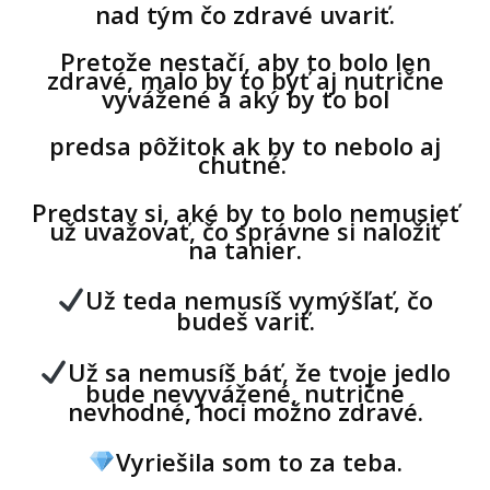
nad tým čo
zdravé uvariť.
Pretože nestačí, aby to bolo len
zdravé, malo by to byť aj nutrične
vyvážené a aký by to bol
predsa pôžitok ak by to nebolo aj
chutné.
Predstav si, aké by to bolo nemusieť
už uvažovať, čo správne si naložiť
na tanier.
U
ž teda nemusíš vymýšľať, čo
budeš variť.
Už sa nemusíš báť, že tvoje jedlo
bude nevyvážené, nutrične
nevhodné, hoci možno zdravé.
Vyriešila som to za teba.