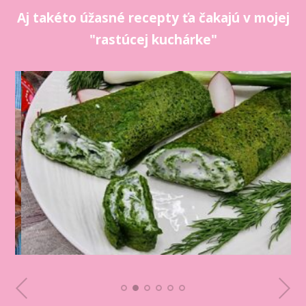
Aj takéto úžasné recepty ťa čakajú v mojej
"rastúcej kuchárke"