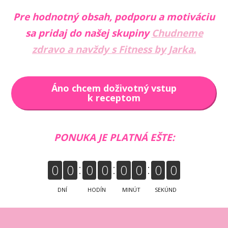
Pre hodnotný obsah, podporu a motiváciu
sa pridaj do našej skupiny
Chudneme
zdravo a navždy s Fitness by Jarka.
Áno chcem doživotný vstup
k receptom
PONUKA JE PLATNÁ EŠTE:
0
0
0
0
0
0
0
0
DNÍ
HODÍN
MINÚT
SEKÚND