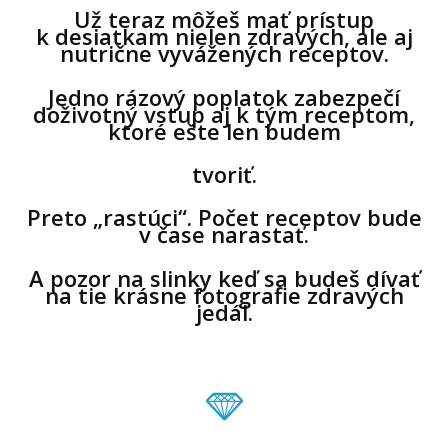
Už teraz môžeš mať prístup
k desiatkam nielen zdravých, ale aj
nutrične vyvážených receptov.
Jedno rázový poplatok zabezpečí
doživotný vstup aj k tým receptom,
ktoré ešte len budem
tvoriť.
Preto „rastúci“. Počet receptov bude
v čase narastať.
A pozor na slinky keď sa budeš dívať
na tie krásne fotografie zdravých
jedál.