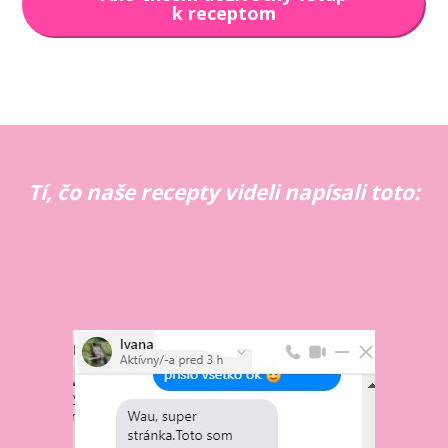
k receptom
Tí, čo naše recepty videli napísali toto: