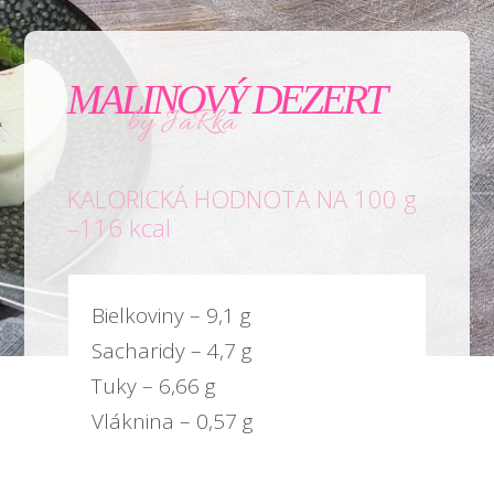
MALINOVÝ DEZERT
by JaRka
KALORICKÁ HODNOTA NA 100 g
–116 kcal
Bielkoviny – 9,1 g
Sacharidy – 4,7 g
Tuky – 6,66 g
Vláknina – 0,57 g