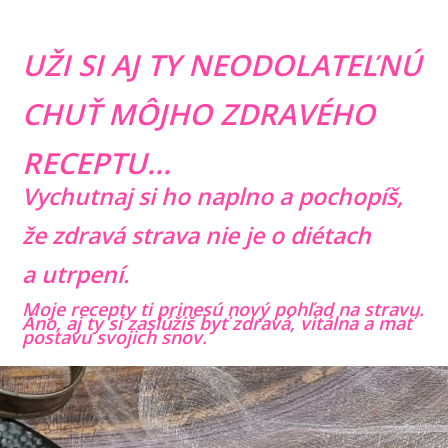
UŽI SI AJ TY NEODOLATEĽNÚ
CHUŤ MÔJHO ZDRAVÉHO
RECEPTU...
Vychutnaj si ho naplno a pochopíš,
že zdravá strava nie je o diétach
a utrpení.
Moje recepty ti prinesú nový pohľad na stravu.
Áno, aj ty si zaslúžiš byť zdravá, vitálna a mať
postavu svojich snov.