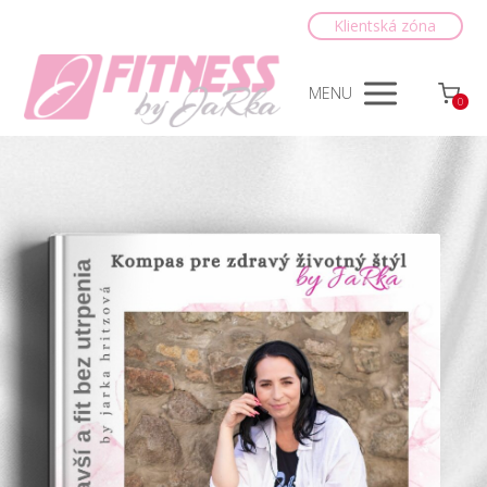
Klientská zóna
MENU
0