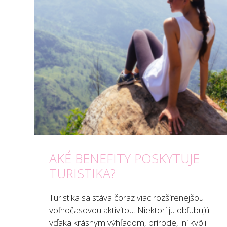
AKÉ BENEFITY POSKYTUJE
TURISTIKA?
Turistika sa stáva čoraz viac rozšírenejšou
voľnočasovou aktivitou. Niektorí ju obľubujú
vďaka krásnym výhľadom, prírode, iní kvôli