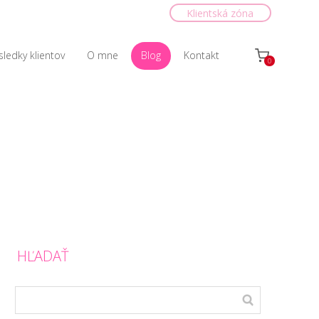
Klientská zóna
sledky klientov
O mne
Blog
Kontakt
0
HĽADAŤ