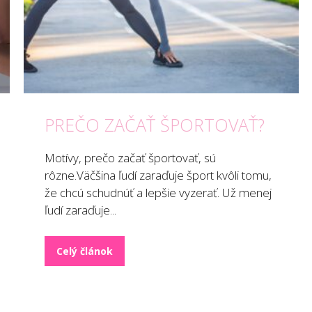
PREČO ZAČAŤ ŠPORTOVAŤ?
Motívy, prečo začať športovať, sú
rôzne.Väčšina ľudí zaraďuje šport kvôli tomu,
že chcú schudnúť a lepšie vyzerať. Už menej
ľudí zaraďuje...
Celý článok