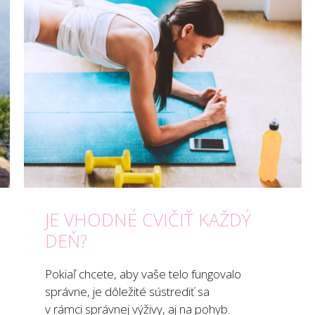
JE VHODNÉ CVIČIŤ KAŽDÝ
DEŇ?
Pokiaľ chcete, aby vaše telo fungovalo
správne, je dôležité sústrediť sa
v rámci správnej výživy, aj na pohyb.