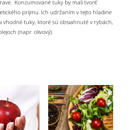
trave. Konzumované tuky by mali tvoriť
ického príjmu. Ich udržaním v tejto hladine
i vhodné tuky, ktoré sú obsiahnuté v rybách,
joch (napr. olivový).