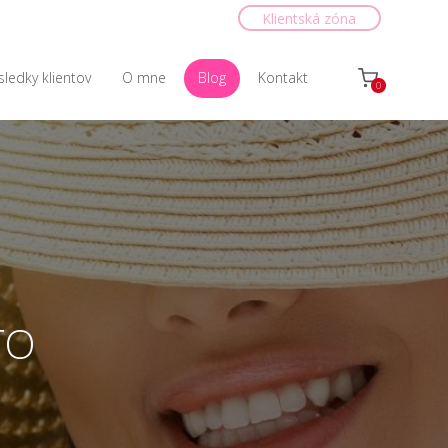
Klientská zóna
sledky klientov
O mne
Blog
Kontakt
0
TO