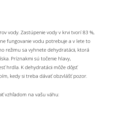
itrov vody. Zastúpenie vody v krvi tvorí 83 %,
vne fungovanie vodu potrebuje a v lete to
o režimu sa vyhnete dehydratácii, ktorá
získa. Príznakmi sú točenie hlavy,
sť hrdla. K dehydratácii môže dôjsť
ím, kedy si treba dávať obzvlášť pozor.
vypiť vzhľadom na vašu váhu: