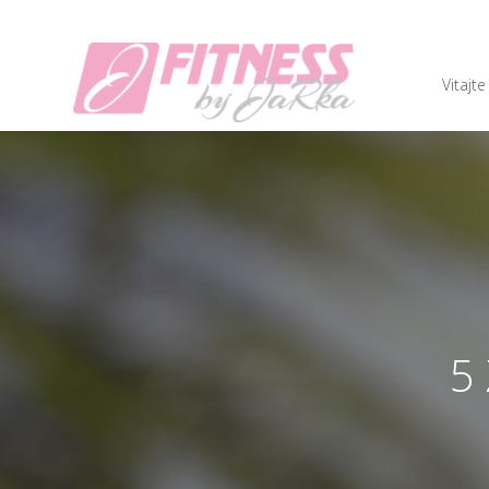
Vitajte
5