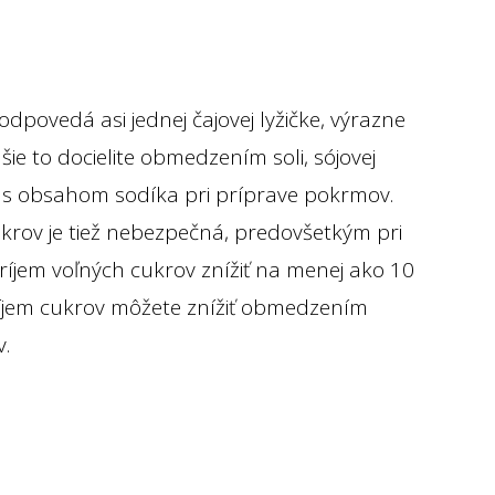
odpovedá asi jednej čajovej lyžičke, výrazne
šie to docielite obmedzením soli, sójovej
 s obsahom sodíka pri príprave pokrmov.
ov je tiež nebezpečná, predovšetkým pri
ríjem voľných cukrov znížiť na menej ako 10
ríjem cukrov môžete znížiť obmedzením
v.