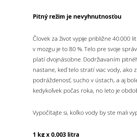
Pitný režim je nevyhnutnosťou
Človek za život vypije približne 40.000 l
v mozgu je to 80 %. Telo pre svoje sprá
platí dvojnásobne. Dodržiavaním pitnéh
nastane, keď telo stratí viac vody, ako 
podráždenosť, sucho v ústach, a aj bole
kedykoľvek počas roka, no leto je obdob
Vypočítajte si, koľko vody by ste mali 
1 kg x 0,003 litra