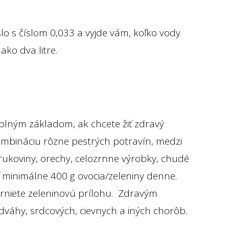
slo s číslom 0,033 a vyjde vám, koľko vody
ako dva litre.
úplným základom, ak chcete žiť zdravý
e kombináciu rôzne pestrých potravín, medzi
strukoviny, orechy, celozrnne výrobky, chudé
ť minimálne 400 g ovocia/zeleniny denne.
hrniete zeleninovú prílohu. Zdravým
adváhy, srdcových, cievnych a iných chorôb.