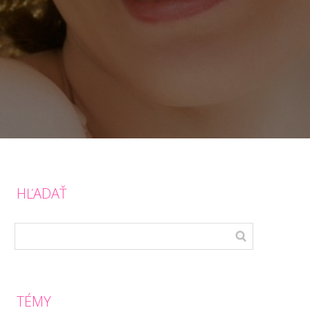
HĽADAŤ
TÉMY