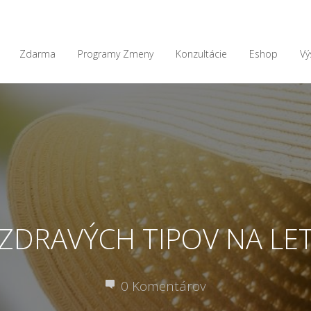
Zdarma
Programy Zmeny
Konzultácie
Eshop
Vý
 ZDRAVÝCH TIPOV NA LE
0 Komentárov