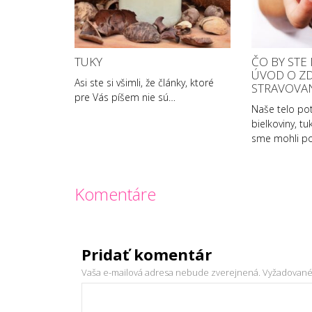
TUKY
ČO BY STE
ÚVOD O Z
Asi ste si všimli, že články, ktoré
STRAVOVA
pre Vás píšem nie sú…
Naše telo pot
bielkoviny, tu
sme mohli p
Komentáre
Pridať komentár
Vaša e-mailová adresa nebude zverejnená.
Vyžadované