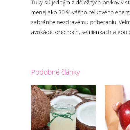
Tuky sú jedným z dôležitých prvkov v s
menej ako 30 % vášho celkového energet
zabránite nezdravému priberaniu. Veľm
avokáde, orechoch, semienkach alebo ole
Podobné články