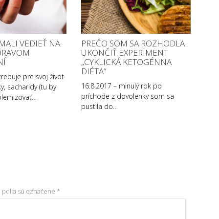
 MALI VEDIEŤ NA
PREČO SOM SA ROZHODLA
DRAVOM
UKONČIŤ EXPERIMENT
NÍ
„CYKLICKÁ KETOGÉNNA
DIÉTA“
rebuje pre svoj život
16.8.2017 – minulý rok po
ky, sacharidy (tu by
príchode z dovolenky som sa
olemizovať…
pustila do…
 polia sú označené
*